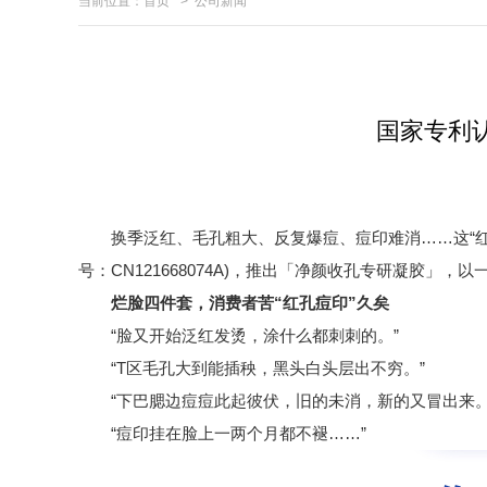
当前位置：
首页
>
公司新闻
国家专利
换季泛红、毛孔粗大、反复爆痘、痘印难消……这“红·孔
号：CN121668074A)，推出「净颜收孔专研凝胶」
烂脸四件套，消费者苦“红孔痘印”久矣
“脸又开始泛红发烫，涂什么都刺刺的。”
“T区毛孔大到能插秧，黑头白头层出不穷。”
“下巴腮边痘痘此起彼伏，旧的未消，新的又冒出来。
“痘印挂在脸上一两个月都不褪……”