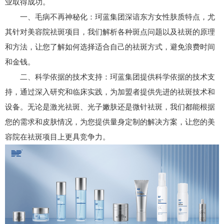
业取得成功。
一、毛病不再神秘化：珂蓝集团深谙东方女性肤质特点，尤
其针对美容院祛斑项目，我们解析各种斑点问题以及祛斑的原理
和方法，让您了解如何选择适合自己的祛斑方式，避免浪费时间
和金钱。
二、科学依据的技术支持：珂蓝集团提供科学依据的技术支
持，通过深入研究和临床实践，为加盟者提供先进的祛斑技术和
设备。无论是激光祛斑、光子嫩肤还是微针祛斑，我们都能根据
您的需求和皮肤情况，为您提供量身定制的解决方案，让您的美
容院在祛斑项目上更具竞争力。