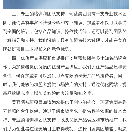
三、专业的培训和团队支持：珂蓝集团拥有一支专业技术团
队，他们具有丰富的祛斑经验和专业知识。加盟者不仅可以享受
到全面的培训，包括产品知识、操作技巧等，还可以得到团队的
全程指导和支持。我们深信，只有加盟者技术过硬，才能在美容
院祛斑项目上取得长久的竞争优势。
四、优质产品供应和市场推广：珂蓝集团与多个知名品牌合
作，为加盟者提供优质的祛斑产品供应。我们关注产品品质和安
全性，确保加盟者可以提供可靠有效的祛斑产品给消费者。同
时，我们能够为加盟者提供市场推广的支持，通过优化网站，提
高品牌曝光度，增加美容院的客流量和知名度。
美容院祛斑项目加盟为您提供了创业的机会，珂蓝集团是您
可信赖的合作伙伴。通过了解市场需求、提供科学依据的技术支
持、专业的培训和团队支持，以及优质产品供应和市场推广，我
们助力创业者在祛斑项目上取得成功。选择珂蓝集团加盟，助您