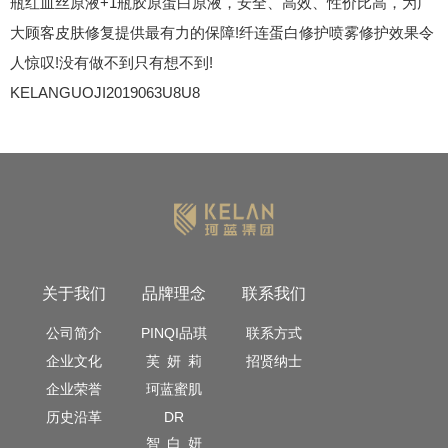
瓶红血丝原液+1瓶胶原蛋白原液，安全、高效、性价比高，为广
大顾客皮肤修复提供最有力的保障!纤连蛋白修护喷雾修护效果令
人惊叹!没有做不到只有想不到!
KELANGUOJI2019063U8U8
关于我们
品牌理念
联系我们
公司简介
PINQI品琪
联系方式
企业文化
芙 妍 莉
招贤纳士
企业荣誉
珂蓝蜜肌
历史沿革
DR
智 白 妍