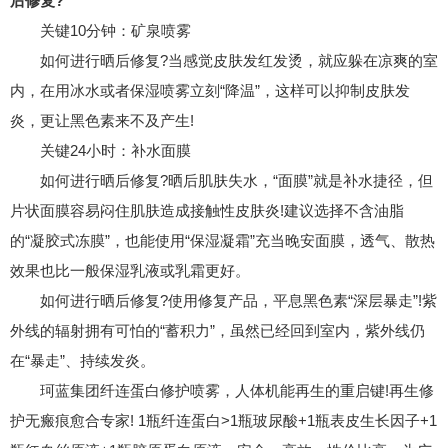
后修复
?
关键10分钟：矿泉喷雾
如何进行晒后修复?当感觉皮肤发红发烫，就应躲在凉爽的室
内，在用冰水或者保湿喷雾立刻“降温”，这样可以抑制皮肤发
炎，更让黑色素来不及产生!
关键24小时：补水面膜
如何进行晒后修复?晒后肌肤失水，“面膜”就是补水捷径，但
片状面膜容易闷住肌肤造成接触性皮肤炎!建议选择不含油脂
的“凝胶式冻膜”，也能使用“保湿凝霜”充当晚安面膜，透气、散热
效果也比一般保湿乳液或乳霜更好。
如何进行晒后修复?使用修复产品，平息黑色素“深层暴走”!紫
外线的辐射拥有可怕的“蓄积力”，虽然已经回到室内，紫外线仍
在“暴走”、持续发炎。
珂蓝集团纤连蛋白修护喷雾，人体机能再生的重启键!再生修
护无瘢痕愈合专家! 1瓶纤连蛋白>1瓶玻尿酸+1瓶表皮生长因子+1