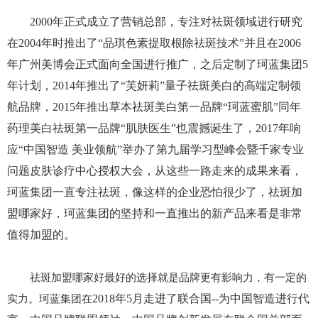
2000年正式成立了营销总部，专注对祛斑领域进行研究
在2004年时推出了“品琪色素提取根除祛斑技术”并且在2006
年广州美博会正式面向全国进行推广，之后定制了珂蓝集团5
年计划，2014年推出了“芙妍莉”量子祛斑美白的高端定制领
航品牌，2015年推出草本祛斑美白第一品牌“珂蓝蜜肌”同年
药理美白祛斑第一品牌“肌肤医生”也震撼诞生了，2017年响
应“中国智造 美业领航”举办了第九届学习型峰会暨千家专业
问题皮肤诊疗中心授权大会，从这些一路走来的成果来看，
珂蓝集团一直专注祛斑，像这样的企业恐怕很少了，祛斑加
盟哪家好，珂蓝集团的坚持和一直推出的新产品来看是非常
值得加盟的。
祛斑加盟哪家好
最好的选择就是品牌更有影响力，有一定的
2018年5月走进了联合国--为中国智造进行代
实力。珂蓝集团在