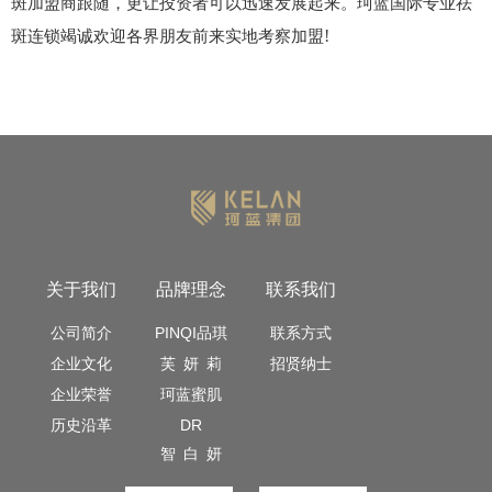
斑加盟
商跟随，更让投资者可以迅速发展起来。
珂蓝
国际专业祛
!
斑连锁竭诚欢迎各界朋友前来实地考察加盟
关于我们
品牌理念
联系我们
公司简介
PINQI品琪
联系方式
企业文化
芙 妍 莉
招贤纳士
企业荣誉
珂蓝蜜肌
历史沿革
DR
智 白 妍