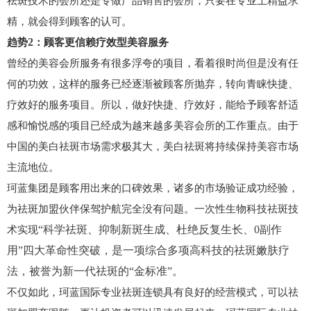
祛斑技术的会所还是专做产品销售的会所，只要在专业上精益求
精，就会得到顾客的认可。
2
趋势
：顾客更信赖疗效型美容服务
曾经的美容会所服务有很多浮夸的项目，看着很时尚但是没有任
何的功效，这样的服务已经逐渐被顾客所抛弃，转向青睐快捷、
疗效好的服务项目。所以，做好快捷、疗效好，能给予顾客舒适
感和愉悦感的项目已经成为越来越多美容会所的工作重点。由于
中国的美白祛斑市场需求极其大，美白祛斑将持续保持美容市场
主流地位。
珂蓝集团
是顾客用出来的口碑效果，诸多的市场验证成功经验，
为
祛斑加盟
伙伴保驾护航完全没有问题。一次性生物科技祛斑技
“科学祛斑、抑制新斑生成、杜绝反复生长、0副作
术实现
用”四大革命性突破，是一项综合多项高科技的祛斑嫩肤疗
法，被誉为新一代祛斑的“金标准”。
不仅如此，
珂蓝
国际专业祛斑连锁具有良好的经营模式，可以
祛