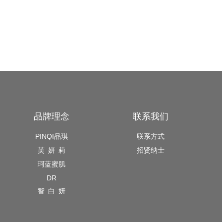
品牌理念
联系我们
PINQI品琪
联系方式
芙 妍 莉
招贤纳士
珂蓝蜜肌
DR
智 白 妍