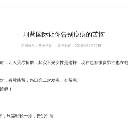
珂蓝国际让你告别痘痘的苦恼
所属分类：
美妆学堂
发布时间：
2018年01月22日
痘，让人受尽折磨，其实不光女性是这样，现在也有很多男性也在
对，有脓残留，伤口会二次发炎，会留疤！
留疤！
方
，
只需轻轻一涂
，
告别针清