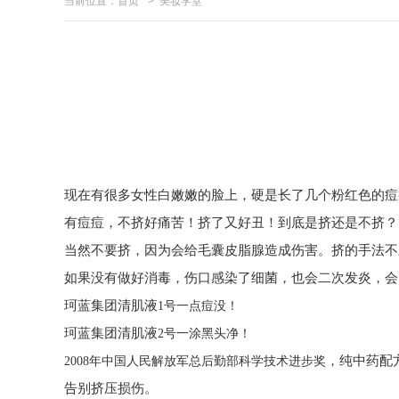
当前位置：
首页
>
美妆学堂
现在有很多女性白嫩嫩的脸上，硬是长了几个粉红色的痘
有痘痘
，
不挤好痛苦！挤了又好丑！到底是挤还是不挤？
当然不要挤，因为
会给毛囊皮脂腺造成伤害。挤的手法不
如果没有做好消毒，伤口感染了细菌，也会二次发炎，会
珂蓝集团清肌液
1号一点痘没！
珂蓝集团清肌液
2号一涂黑头净！
，
纯中药配
2008年中国人民解放军总后勤部科学技术进步奖
告别挤压损伤
。