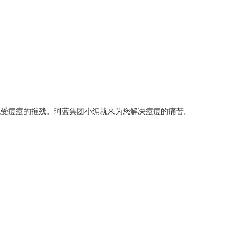
饱受痘痘的摧残。珂蓝集团小编就来为您解决痘痘的痛苦。