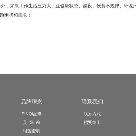
另外，如果工作生活压力大、亚健康状态、熬夜、饮食不规律、环境
题困扰和需求！
！
品牌理念
联系我们
PINQI品琪
联系方式
芙 妍 莉
招贤纳士
珂蓝蜜肌